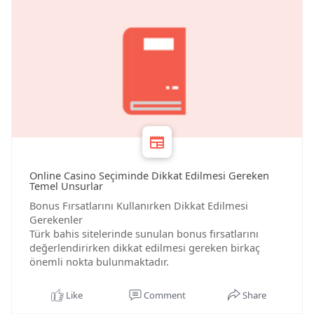
Online Casino Seçiminde Dikkat Edilmesi Gereken
Temel Unsurlar
Bonus Fırsatlarını Kullanırken Dikkat Edilmesi
Gerekenler
Türk bahis sitelerinde sunulan bonus fırsatlarını
değerlendirirken dikkat edilmesi gereken birkaç
önemli nokta bulunmaktadır.
Like
Comment
Share