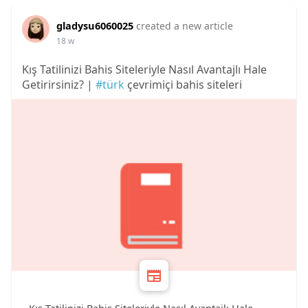
gladysu6060025
created a new article
18 w
Kış Tatilinizi Bahis Siteleriyle Nasıl Avantajlı Hale
Getirirsiniz? |
#türk
çevrimiçi bahis siteleri