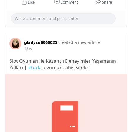
Like
Comment
Share
gladysu6060025
created a new article
18 w
Slot Oyunları ile Kazançlı Deneyimler Yaşamanın
Yolları |
#türk
çevrimiçi bahis siteleri