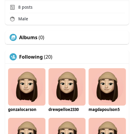
8
posts
Male
Albums
(0)
Following
(20)
gonzalocarson
drewpelloe2330
magdapoulson5