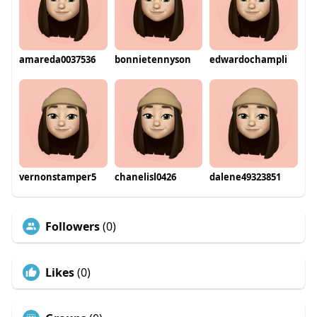
amareda0037536
bonnietennyson
edwardochampli
vernonstamper5
chanelisl0426
dalene49323851
Followers
(0)
Likes
(0)