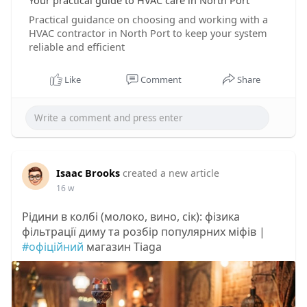
Your practical guide to HVAC care in North Port
Practical guidance on choosing and working with a
HVAC contractor in North Port to keep your system
reliable and efficient
Like
Comment
Share
Isaac Brooks
created a new article
16 w
Рідини в колбі (молоко, вино, сік): фізика
фільтрації диму та розбір популярних міфів |
#офіційний
магазин Tiaga